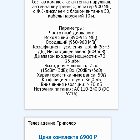
Состав комплекта: антенна наружная,
антенна внутренняя, репитер 900 МГц
c ЖК-дисплеем с блоком питания 5В,
кабель наружний 10 м.
Параметры:
Частотный диапазон:
Исходящий (890-915 МГц);
Входящий (930-960 МГц)
Коэффициент усиления: Uplink (55+3
дБ); Нисходящее звено (60+3dB)
Диапазон входной мощности: -70 ~
-25 дБм
Выходная мощность: Исх.
(15dBm+3dB); Вх. (20dBm+3dB)
Характеристика импеданса: 50Ω
Коэффициент шума: <6,0 дБ
Вниз линия изоляции: > 70 дБ
Источник питания: AC 110-240 В (DC
5V1A)
Телевидение Триколор
Цена комплекта 6900 ₽