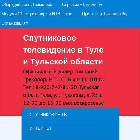
Secondary menu
Оборудование «Триколор»
Skip to primary content
Skip to secondary content
Сервисы «Триколор»
Модули CI+ «Триколор» и НТВ Плюс
Приставки Триколор б/у
Организациям
Спутниковое
телевидение в Туле
и Тульской области
Официальный дилер компаний
Триколор, МТС СТВ и НТВ ПЛЮС
Тел.: 8-920-747-81-30 Тульская
обл., г. Тула, ул. Пузакова, д. 25 с
12-00 до 16-00 вых. воскресенье
MAIN MENU
СПУТНИКОВОЕ ТВ
SKIP TO PRIMARY CONTENT
SKIP TO SECONDARY CONTENT
ИНТЕРНЕТ