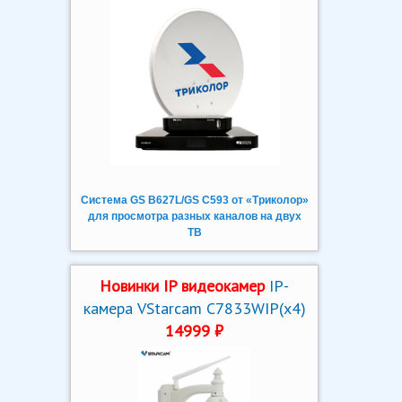
Система GS B627L/GS C593 от «Триколор»
для просмотра разных каналов на двух
ТВ
Новинки IP видеокамер
IP-
камера VStarcam C7833WIP(x4)
14999 ₽