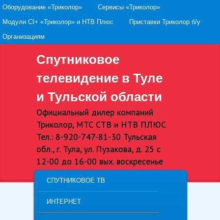
Secondary menu
Оборудование «Триколор»
Skip to primary content
Skip to secondary content
Сервисы «Триколор»
Модули CI+ «Триколор» и НТВ Плюс
Приставки Триколор б/у
Организациям
Спутниковое
телевидение в Туле
и Тульской области
Официальный дилер компаний
Триколор, МТС СТВ и НТВ ПЛЮС
Тел.: 8-920-747-81-30 Тульская
обл., г. Тула, ул. Пузакова, д. 25 с
12-00 до 16-00 вых. воскресенье
MAIN MENU
СПУТНИКОВОЕ ТВ
SKIP TO PRIMARY CONTENT
SKIP TO SECONDARY CONTENT
ИНТЕРНЕТ