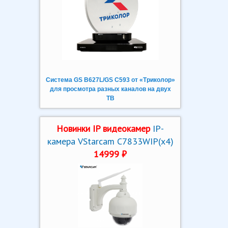
Система GS B627L/GS C593 от «Триколор»
для просмотра разных каналов на двух
ТВ
Новинки IP видеокамер
IP-
камера VStarcam C7833WIP(x4)
14999 ₽