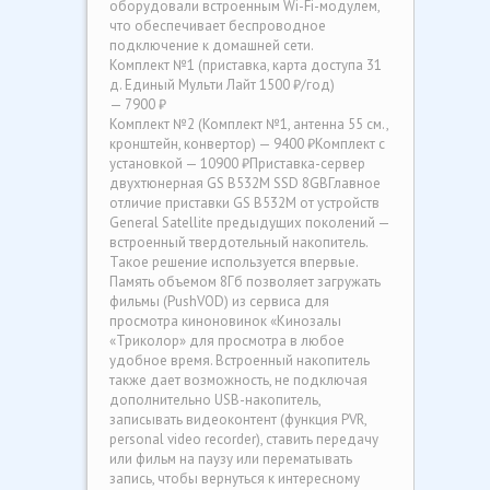
оборудовали встроенным Wi-Fi-модулем,
что обеспечивает беспроводное
подключение к домашней сети.
Комплект №1 (приставка, карта доступа 31
д. Единый Мульти Лайт 1500 ₽/год)
— 7900 ₽
Комплект №2 (Комплект №1, антенна 55 см.,
кронштейн, конвертор) — 9400 ₽Комплект с
установкой — 10900 ₽Приставка-сервер
двухтюнерная GS B532M SSD 8GBГлавное
отличие приставки GS В532М от устройств
General Satellite предыдущих поколений —
встроенный твердотельный накопитель.
Такое решение используется впервые.
Память объемом 8Гб позволяет загружать
фильмы (PushVOD) из сервиса для
просмотра киноновинок «Кинозалы
«Триколор» для просмотра в любое
удобное время. Встроенный накопитель
также дает возможность, не подключая
дополнительно USB-накопитель,
записывать видеоконтент (функция PVR,
personal video recorder), ставить передачу
или фильм на паузу или перематывать
запись, чтобы вернуться к интересному