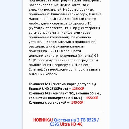
под пользователя графический интерфейс;
Воспроизведение медиа-контента с
внешних носителей; Набор встроенных
приложений: Кинозалы «Триколор», Телегид,
Напоминания, Игры и др.; Полный спектр
необходимых сервисов цифрового ТВ
(субтитры, телетекст, EPG и пр.); Интеграция
со смартфонами и планшетами через
приложение компаньон; Возможность
установки дополнительных приложений,
расширяющих функциональность
приемника. С5911 Особенности
дополнительного приемника (клиента) GS
C591:просмотр телеканалов посредством
подключения к серверу E 501 по сети
Ethernet, без необходимости прокладывать
антенный кабель.
Комплект №1 (система, карта доступа 7 д.
Единый UHD 2500₽/год) —
12500₽
Комплект №2 (Комплект №1, антенна 55 см.,
кронштейн, конвертор на 1 вых.) —
15500
₽
Комплект с установкой —
19500₽
НОВИНКА!
Система на 2 ТВ B528 /
С593
Ultra HD 4K