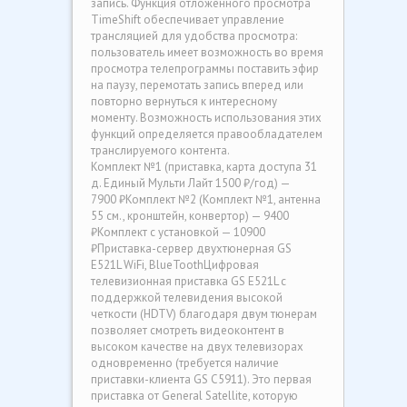
запись. Функция отложенного просмотра
TimeShift обеспечивает управление
трансляцией для удобства просмотра:
пользователь имеет возможность во время
просмотра телепрограммы поставить эфир
на паузу, перемотать запись вперед или
повторно вернуться к интересному
моменту. Возможность использования этих
функций определяется правообладателем
транслируемого контента.
Комплект №1 (приставка, карта доступа 31
д. Единый Мульти Лайт 1500 ₽/год) —
7900 ₽Комплект №2 (Комплект №1, антенна
55 см., кронштейн, конвертор) — 9400
₽Комплект с установкой — 10900
₽Приставка-сервер двухтюнерная GS
E521L WiFi, BlueToothЦифровая
телевизионная приставка GS Е521L с
поддержкой телевидения высокой
четкости (HDTV) благодаря двум тюнерам
позволяет смотреть видеоконтент в
высоком качестве на двух телевизорах
одновременно (требуется наличие
приставки-клиента GS C5911). Это первая
приставка от General Satellite, которую