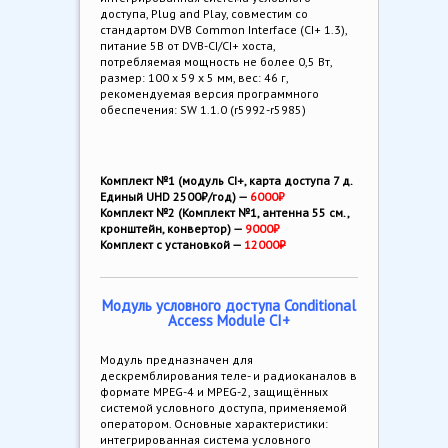
доступа, Plug and Play, совместим со
стандартом DVB Common Interface (CI+ 1.3),
питание 5В от DVB-CI/CI+ хоста,
потребляемая мощность не более 0,5 Вт,
размер: 100 х 59 х 5 мм, вес: 46 г,
рекомендуемая версия программного
обеспечения: SW 1.1.0 (r5992-r5985)
Комплект №1 (модуль CI+, карта доступа 7 д.
Единый UHD 2500₽/год) —
6000₽
Комплект №2 (Комплект №1, антенна 55 см.,
кронштейн, конвертор) —
9000₽
Комплект с установкой —
12000
₽
Модуль условного доступа Conditional
Access Module CI+
Модуль предназначен для
дескремблирования теле- и радиоканалов в
формате MPEG-4 и MPEG-2, защищённых
системой условного доступа, применяемой
оператором. Основные характеристики:
интегрированная система условного