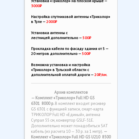
Установка «Триколор» на плоской крыше —
3000₽
Настройка спутниковой антенны «Триколор»
в Туле —
2000₽
Установка антенны с
лестницей дополнительно —
500₽
Прокладка кабеля по фасаду здания от 5 —
20 метров дополнительно —
500₽
Возможна установка и настройка
«Триколор» в Тульской области с
дополнительной оплатой дороги —
20₽/км.
Архив комплектов
— Комплект «Триколор» Full HD GS
6301 8000 р.
В комплект входит: ресивер
GS 6301 с функцией записи, смарт-карта
ТРИКОЛОР Full HD «Единый», антенна
Супрал 55 см, конвертор GSLF-51E.
Дополнительно может понадобиться SAT
кабель (из расчета 10 — 30 р. за 1 метр).
—
Комплект «Триколор» Full HD
GS U210
8500