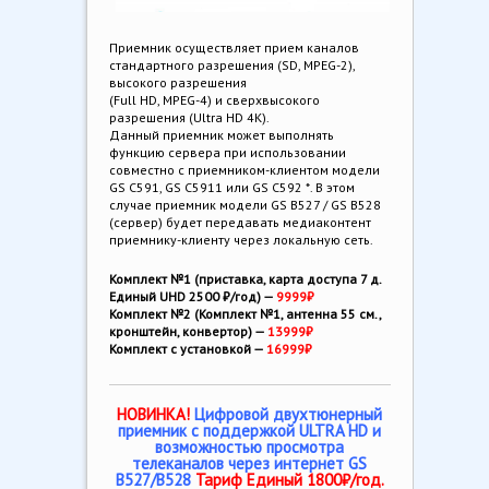
Приемник осуществляет прием каналов
стандартного разрешения (SD, MPEG-2),
высокого разрешения
(Full HD, MPEG-4) и сверхвысокого
разрешения (Ultra HD 4K).
Данный приемник может выполнять
функцию сервера при использовании
совместно с приемником-клиентом модели
GS C591, GS C5911 или GS C592 *. В этом
случае приемник модели GS B527 / GS B528
(сервер) будет передавать медиаконтент
приемнику-клиенту через локальную сеть.
Комплект №1 (приставка, карта доступа 7 д.
Единый UHD 2500 ₽/год) —
9999₽
Комплект №2 (Комплект №1, антенна 55 см.,
кронштейн, конвертор) —
13999₽
Комплект с установкой —
16999₽
НОВИНКА!
Цифровой двухтюнерный
приемник с поддержкой ULTRA HD и
возможностью просмотра
телеканалов через интернет GS
B527/B528
Тариф Единый 1800₽/год.