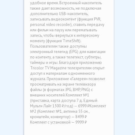
удобное время. Встроенный накопитель
также дает возможность, не подключая
дополнительно USB-накопитель,
записывать видеоконтент (функция PVR,
personal video recorder), ставить передачу
или фильм на паузу или перематывать
запись, чтобы вернуться к интересному
моменту (функция TimeShift).
Пользователям также доступны
электронный телегид (EPG) для навигации
по контенту, а также телетекст, субтитры,
таймеры и игры. Благодаря приложению
Tricolor TV Magazine телезрителям открыт
доступ к материалам одноименного
журнала. Приложение «Галерея» позволит
просматривать на экране телевизора
файлы (в форматах JPG, BMP, PNG) с
внешних носителей.Комплект №1
(приставка, карта доступа 7 д. Единый
Мульти Лайт 1500 ₽/год) — 6999 ₽Комплект
№2 (Комплект №1, антенна 55 см.,
кронштейн, конвертор) — 8499 ₽
Комплект с установкой — 9999 ₽