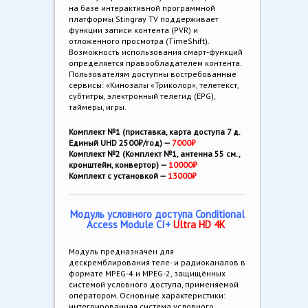
на базе интерактивной программной
платформы Stingray TV поддерживает
функции записи контента (PVR) и
отложенного просмотра (TimeShift).
Возможность использования смарт-функций
определяется правообладателем контента.
Пользователям доступны востребованные
сервисы: «Кинозалы «Триколор», телетекст,
субтитры, электронный телегид (EPG),
таймеры, игры.
Комплект №1 (приставка, карта доступа 7 д.
Единый UHD 2500₽/год) —
7000₽
Комплект №2 (Комплект №1, антенна 55 см.,
кронштейн, конвертор) —
10000₽
Комплект с установкой —
13000₽
Модуль условного доступа Conditional
Access Module CI+
Ultra HD 4K
Модуль предназначен для
дескремблирования теле- и радиоканалов в
формате MPEG-4 и MPEG-2, защищённых
системой условного доступа, применяемой
оператором. Основные характеристики:
интегрированная система условного