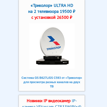
«Триколор» ULTRA HD
на 2 телевизора 19500 ₽
с установкой 26500 ₽
Система GS B627L/GS C593 от «Триколор»
для просмотра разных каналов на двух
ТВ
Новинки IP видеокамер
IP-
камера VStarcam C7833WIP(x4)