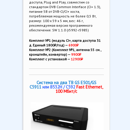
доступа, Plug and Play, совместим со
стандартом DVB Common Interface (CI+ 1.3),
питание 5В от DVB-CI/CI+ хоста,
потребляемая мощность не более 0,5 Вт,
размер: 100 х 59 х 5 мм, вес: 46 г,
рекомендуемая версия программного
обеспечения: SW 1.1.0 (r5992-r5985)
Комплект №1 (модуль CI+, карта доступа 31
д. Единый 1800₽/год) —
6900₽
Комплект №2 (Комплект №1, антенна 55 см.,
кронштейн, конвертор) —
9900₽
Комплект с установкой —
12900
₽
Система на два ТВ GS E501/GS
C5911
или B532H / С592
Fast Ethernet,
100 Мбит/с