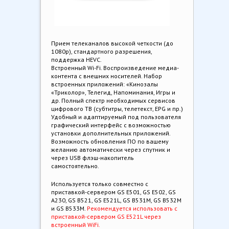
Прием телеканалов высокой четкости (до
1080p), стандартного разрешения,
поддержка HEVC.
Встроенный Wi-Fi. Воспроизведение медиа-
контента с внешних носителей. Набор
встроенных приложений: «Кинозалы
«Триколор», Телегид, Напоминания, Игры и
др. Полный спектр необходимых сервисов
цифрового ТВ (субтитры, телетекст, EPG и пр.)
Удобный и адаптируемый под пользователя
графический интерфейс с возможностью
установки дополнительных приложений.
Возможность обновления ПО по вашему
желанию автоматически через спутник и
через USB флэш-накопитель
самостоятельно.
Используется только совместно с
приставкой-сервером GS E501, GS E502, GS
A230, GS B521, GS Е521L, GS В531М, GS В532М
и GS В533М.
Рекомендуется использовать с
приставкой-сервером GS E521L через
встроенный WiFi.