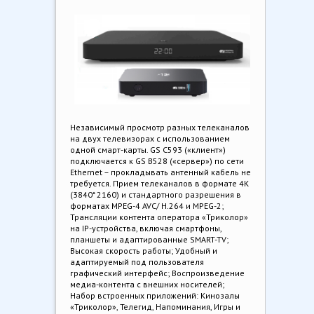
Независимый просмотр разных телеканалов
на двух телевизорах с использованием
одной смарт-карты. GS C593 («клиент»)
подключается к GS B528 («сервер») по сети
Ethernet – прокладывать антенный кабель не
требуется. Прием телеканалов в формате 4K
(3840* 2160) и стандартного разрешения в
форматах MPEG-4 AVC/ H.264 и MPEG-2;
Трансляции контента оператора «Триколор»
на IP-устройства, включая смартфоны,
планшеты и адаптированные SMART-TV;
Высокая скорость работы; Удобный и
адаптируемый под пользователя
графический интерфейс; Воспроизведение
медиа-контента с внешних носителей;
Набор встроенных приложений: Кинозалы
«Триколор», Телегид, Напоминания, Игры и