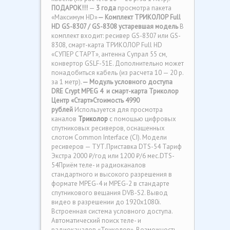
ПОДАРОК!!!
—
3 года
просмотра пакета
«Максимум HD»
— Комплект ТРИКОЛОР Full
HD GS-8307 / GS-8308 устаревшая модель
В
комплект входит: ресивер GS-8307 или GS-
8308, смарт-карта ТРИКОЛОР Full HD
«СУПЕР СТАРТ», антенна Супрал 55 см,
конвертор GSLF-51E. Дополнительно может
понадобиться кабель (из расчета 10 — 20 р.
за 1 метр).
— Модуль условного доступа
DRE Crypt MPEG 4 и смарт-карта Триколор
Центр «Старт»
Стоимость 4990
рублей
Используется для просмотра
каналов
Триколор
с помощью цифровых
спутниковых ресиверов, оснащенных
слотом Common Interface (CI). Модели
ресиверов —
ТУТ
.Приставка DTS-54 Тариф
Экстра 2000 ₽/год или 1200 ₽/6 мес.DTS-
54Приём теле- и радиоканалов
стандартного и высокого разрешения в
формате MPEG-4 и MPEG-2 в стандарте
спутникового вещания DVB-S2. Вывод
видео в разрешении до 1920x1080i.
Встроенная система условного доступа.
Автоматический поиск теле- и
радиоканалов «Триколор». Возможность