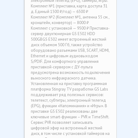
электронный телегид (EPG), таймеры, игры.
Комплект №1 (приставка, карта доступа 31
д. Единый 1500 ₽/год) — 6500 ₽
Комплект №2 (Комплект №1, антенна 55 см.,
кронштейн, конвертор) — 8000 ₽
Комплект с установкой — 9500 ₽ Приставка-
сервер двухтюнерная GS E502 HDD
500GBGS E502 имеет встроенный жесткий
диск объемом 500 Гб, также устройство
оборудовано разъемами USB, SCART, HDMI,
Ethernet и цифровым аудиовыходом
S/PDIF. Для комфортного управления
приставкой-сервером с ДУ-пульта
предусмотрена возможность подключения
выносного инфракрасного датчика.
Установленная на приставку программная
платформа Stingray TV разработки GS Labs
поддерживает ряд полезных сервисов:
телетекст, субтитры, электронный телегид
(EPG), функции «Напоминания» и «Игры». В
приставке GS E502 реализованы две
ключевые smart-функции – PVR и TimeShift.
Сервис PVR позволяет записывать
цифровой эфир на встроенный жесткий
диск, в том числе с установкой таймеров на