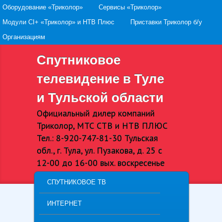
Secondary menu
Оборудование «Триколор»
Skip to primary content
Skip to secondary content
Сервисы «Триколор»
Модули CI+ «Триколор» и НТВ Плюс
Приставки Триколор б/у
Организациям
Спутниковое
телевидение в Туле
и Тульской области
Официальный дилер компаний
Триколор, МТС СТВ и НТВ ПЛЮС
Тел.: 8-920-747-81-30 Тульская
обл., г. Тула, ул. Пузакова, д. 25 с
12-00 до 16-00 вых. воскресенье
MAIN MENU
СПУТНИКОВОЕ ТВ
SKIP TO PRIMARY CONTENT
SKIP TO SECONDARY CONTENT
ИНТЕРНЕТ