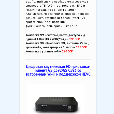
др.; Полный спектр необходимых сервисов
цифрового ТВ (субтитры, телетекст, EPG и
пр.); Интеграция со смартфонами и
планшетами через приложение компаньон;
Возможность установки дополнительных
приложений, расширяющих
функциональность приемника С593
Комплект №1 (система, карта доступа 7 д.
Единый Ultra HD 2500₽/год) —
19500₽
Комплект №2 (Комплект №1, антенна 55 см.,
кронштейн, конвертор на 1 вых.) —
22500₽
Комплект с установкой —
26500₽
Цифровая спутниковая HD приставка-
клиент GS С592/GS С593 со
встроенным Wi-Fi и поддержкой HEVC