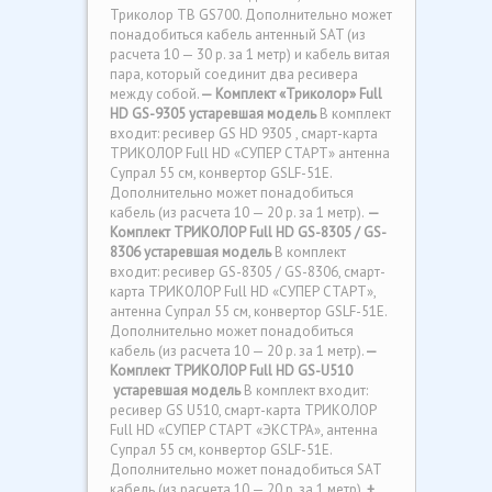
Триколор ТВ GS700. Дополнительно может
понадобиться кабель антенный SAT (из
расчета 10 — 30 р. за 1 метр) и кабель витая
пара, который соединит два ресивера
между собой.
— Комплект «Триколор» Full
HD GS-9305 устаревшая модель
В комплект
входит: ресивер GS HD 9305 , смарт-карта
ТРИКОЛОР Full HD «СУПЕР СТАРТ» антенна
Супрал 55 см, конвертор GSLF-51E.
Дополнительно может понадобиться
кабель (из расчета 10 — 20 р. за 1 метр).
—
Комплект ТРИКОЛОР Full HD GS-8305 / GS-
8306 устаревшая модель
В комплект
входит: ресивер GS-8305 / GS-8306, смарт-
карта ТРИКОЛОР Full HD «СУПЕР СТАРТ»,
антенна Супрал 55 см, конвертор GSLF-51E.
Дополнительно может понадобиться
кабель (из расчета 10 — 20 р. за 1 метр).
—
Комплект ТРИКОЛОР Full HD
GS-U510
устаревшая модель
В комплект входит:
ресивер GS U510, смарт-карта ТРИКОЛОР
Full HD «СУПЕР СТАРТ «ЭКСТРА», антенна
Супрал 55 см, конвертор GSLF-51E.
Дополнительно может понадобиться SAT
кабель (из расчета 10 — 20 р. за 1 метр).
+