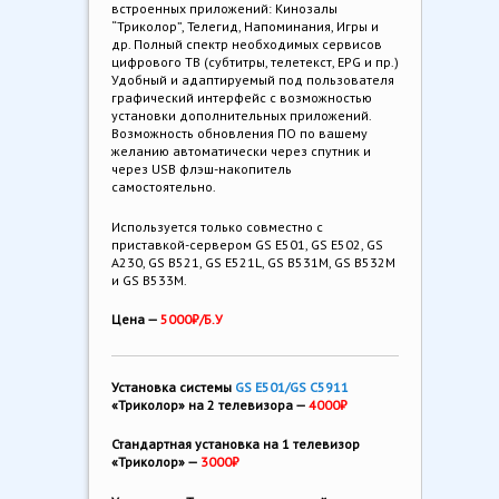
встроенных приложений: Кинозалы
“Триколор”, Телегид, Напоминания, Игры и
др. Полный спектр необходимых сервисов
цифрового ТВ (субтитры, телетекст, EPG и пр.)
Удобный и адаптируемый под пользователя
графический интерфейс с возможностью
установки дополнительных приложений.
Возможность обновления ПО по вашему
желанию автоматически через спутник и
через USB флэш-накопитель
самостоятельно.
Используется только совместно с
приставкой-сервером GS E501, GS E502, GS
A230, GS B521, GS Е521L, GS В531М, GS В532М
и GS В533М.
Цена —
5000₽/Б.У
Установка системы
GS E501/GS C5911
«Триколор» на 2 телевизора —
4000₽
Стандартная установка на 1 телевизор
«Триколор» —
3000₽