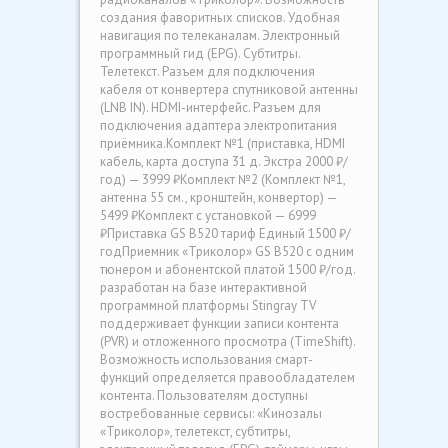
создания фаворитных списков. Удобная
навигация по телеканалам. Электронный
программный гид (EPG). Субтитры.
Телетекст. Разъем для подключения
кабеля от конвертера спутниковой антенны
(LNB IN). HDMI-интерфейс. Разъем для
подключения адаптера электропитания
приёмника.
Комплект №1 (приставка, HDMI
кабель, карта доступа 31 д. Экстра 2000 ₽/
год) — 3999 ₽
Комплект №2 (Комплект №1,
антенна 55 см., кронштейн, конвертор) —
5499 ₽
Комплект с установкой — 6999
₽
Приставка GS B520 тариф Единый 1500 ₽/
год
Приемник «Триколор» GS B520 с одним
тюнером и абонентской платой 1500 ₽/год.
разработан на базе интерактивной
программной платформы Stingray TV
поддерживает функции записи контента
(PVR) и отложенного просмотра (TimeShift).
Возможность использования смарт-
функций определяется правообладателем
контента. Пользователям доступны
востребованные сервисы: «Кинозалы
«Триколор», телетекст, субтитры,