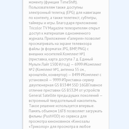
моменту (функция TimeShift).
Пользователям также доступны
электронный телегид (EPG) для навигации
по контенту, а также телетекст, субтитры,
таймеры и игры. Благодаря приложению
Tricolor TV Magazine телезрителям открыт
доступ к материалам одноименного
журнала. Приложение «Галерея» позволит
просматривать на экране телевизора
файлы (в форматах JPG, BMP, PNG) с
внешних носителей.Комплект №1
(приставка, карта доступа 7 д. Единый
Мульти Лайт 1500 ₽/год) — 6999 ₽Комплект
№2 (Комплект №1, антенна 55 см.,
кронштейн, конвертор) — 8499 ₽Комплект с
установкой — 9999 ₽Приставка-сервер
двухтюнерная GS B534M SSD 16GBГлавное
отличие приставки GS В532М от устройств
General Satellite предыдущих поколений —
встроенный твердотельный накопитель.
Такое решение используется впервые.
Память объемом 16Гб позволяет загружать
фильмы (PushVOD) из сервиса для
просмотра киноновинок «Кинозалы
«Триколор» для просмотра в любое