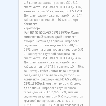
р.
В комплект входит: ресивер GS U210,
смарт-карта ТРИКОЛОР Full HD «Единый»,
антенна Супрал 55 см, конвертор GSLF-51E.
Дополнительно может понадобиться SAT
кабель (из расчета 10 — 30 р. за 1 метр).
—
Комплект
«Триколор
»
Full HD
GS E501/GS C5911
9990 р.
Один
комплект на 2 телевизора
В комплект
входит
Система для приема цифрового
спутникового телевидения GS E501/GS
C591
, антенна спутниковая диаметром 0,55
м., конвертор круговой поляризации,
смарт-карта ТРИКОЛОР Full HD «Единый».
Дополнительно может понадобиться
кабель антенный SAT (из расчета 10 — 30 р.
за 1 метр) и кабель витая пара, который
соединит два ресивера между собой.
—
Комплект «Триколор» Full HD
GS E501/GS
C591
13900 р.
В комплект входит
Система
для приема цифрового спутникового
телевидения GS E501/GS C591
, антенна
спутниковая диаметром 0,55 м., конвертор
круговой поляризации, смарт-карта
ТРИКОЛОР Full HD «Единый», телепланшет